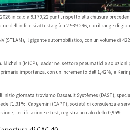
 2026 in calo a 8.179,22 punti, rispetto alla chiusura preced
me dell'indice si attesta già a 2.939.296, con il range di gior
is NV (STLAM), il gigante automobilistico, con un volume di 4
età. Michelin (MICP), leader nel settore pneumatici e soluzion
primaria importanza, con un incremento dell'1,42%, e Kering
 di inizio giornata troviamo Dassault Systèmes (DAST), specia
 cede l'1,31%. Capgemini (CAPP), società di consulenza e serv
pezione, certificazione e test, registra un calo dello 0,95%.
l'apertura di CAC 40