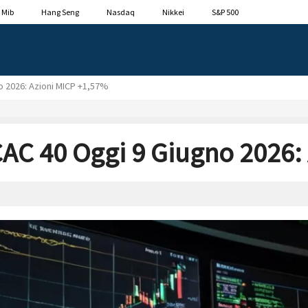
 Mib
Hang Seng
Nasdaq
Nikkei
S&P 500
 2026: Azioni MICP +1,57%
C 40 Oggi 9 Giugno 2026: