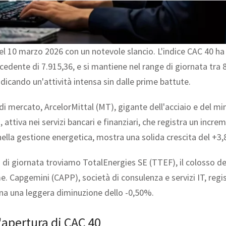
el 10 marzo 2026 con un notevole slancio. L'indice CAC 40 ha
recedente di 7.915,36, e si mantiene nel range di giornata tra 
indicando un'attività intensa sin dalle prime battute.
a di mercato, ArcelorMittal (MT), gigante dell'acciaio e del 
ttiva nei servizi bancari e finanziari, che registra un incr
nella gestione energetica, mostra una solida crescita del +3
i di giornata troviamo TotalEnergies SE (TTEF), il colosso de
e. Capgemini (CAPP), società di consulenza e servizi IT, regi
gna una leggera diminuzione dello -0,50%.
l'apertura di CAC 40