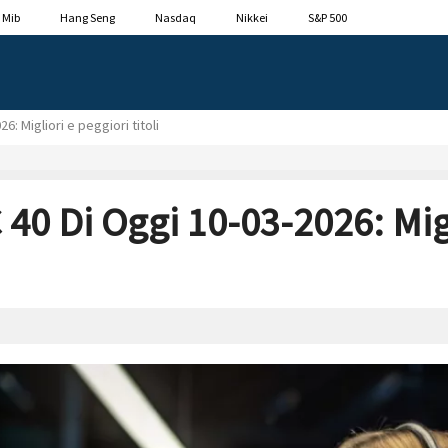
 Mib
Hang Seng
Nasdaq
Nikkei
S&P 500
: Migliori e peggiori titoli
40 Di Oggi 10-03-2026: Migl