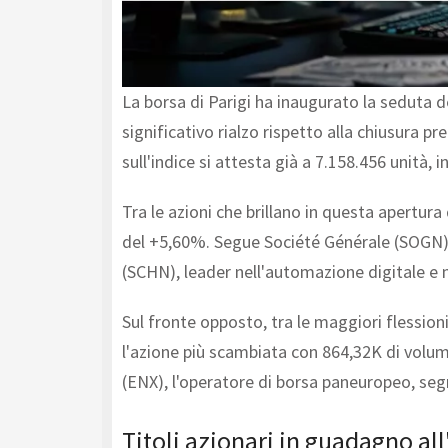
La borsa di Parigi ha inaugurato la seduta d
significativo rialzo rispetto alla chiusura p
sull'indice si attesta già a 7.158.456 unità, 
Tra le azioni che brillano in questa apertur
del +5,60%. Segue Société Générale (SOGN), a
(SCHN), leader nell'automazione digitale e 
Sul fronte opposto, tra le maggiori flession
l'azione più scambiata con 864,32K di volum
(ENX), l'operatore di borsa paneuropeo, se
Titoli azionari in guadagno al