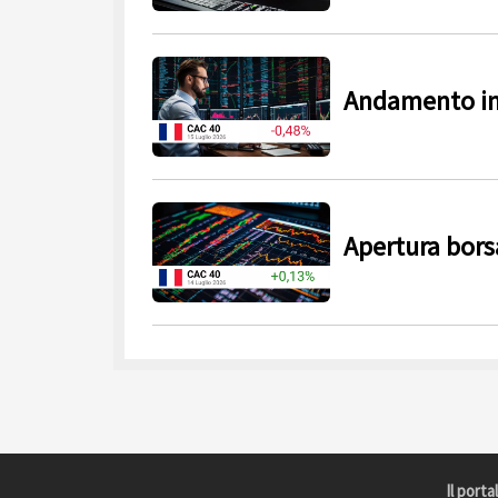
Andamento in
Apertura borsa
Il porta