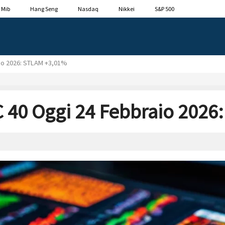
 Mib
Hang Seng
Nasdaq
Nikkei
S&P 500
aio 2026: STLAM +3,01%
C 40 Oggi 24 Febbraio 202