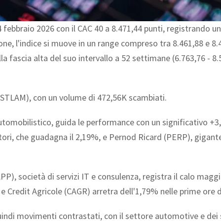
4 febbraio 2026 con il CAC 40 a 8.471,44 punti, registrando un
ione, l'indice si muove in un range compreso tra 8.461,88 e 8
lla fascia alta del suo intervallo a 52 settimane (6.763,76 - 
NV (STLAM), con un volume di 472,56K scambiati.
o automobilistico, guida le performance con un significativo
tori, che guadagna il 2,19%, e Pernod Ricard (PERP), gigante
APP), società di servizi IT e consulenza, registra il calo mag
 Credit Agricole (CAGR) arretra dell'1,79% nelle prime ore d
ndi movimenti contrastati, con il settore automotive e dei 