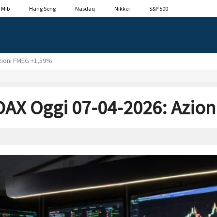
 Mib
Hang Seng
Nasdaq
Nikkei
S&P 500
zioni FMEG +1,59%
AX Oggi 07-04-2026: Azio