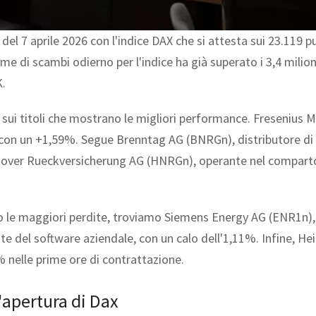
del 7 aprile 2026 con l'indice DAX che si attesta sui 23.119 
ume di scambi odierno per l'indice ha già superato i 3,4 milioni
K.
ti sui titoli che mostrano le migliori performance. Fresenius 
rialzi con un +1,59%. Segue Brenntag AG (BNRGn), distributore 
annover Rueckversicherung AG (HNRGn), operante nel comparto
ano le maggiori perdite, troviamo Siemens Energy AG (ENR1n),
e del software aziendale, con un calo dell'1,11%. Infine, Hei
% nelle prime ore di contrattazione.
'apertura di Dax