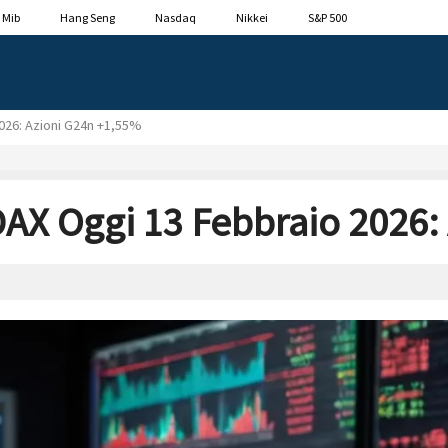
 Mib
Hang Seng
Nasdaq
Nikkei
S&P 500
026: Azioni G24n +1,55%
X Oggi 13 Febbraio 2026: 