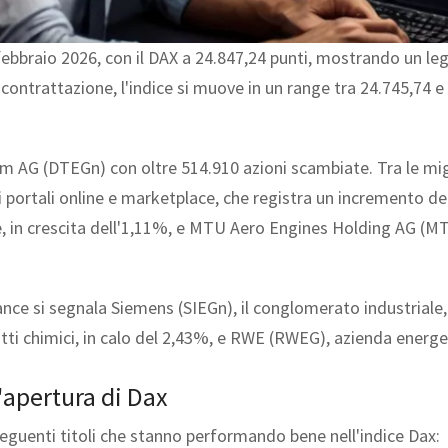
ebbraio 2026, con il DAX a 24.847,24 punti, mostrando un legg
 contrattazione, l'indice si muove in un range tra 24.745,74 e
om AG (DTEGn) con oltre 514.910 azioni scambiate. Tra le mig
 portali online e marketplace, che registra un incremento d
e, in crescita dell'1,11%, e MTU Aero Engines Holding AG (MT
ance si segnala Siemens (SIEGn), il conglomerato industriale
tti chimici, in calo del 2,43%, e RWE (RWEG), azienda energeti
'apertura di Dax
seguenti titoli che stanno performando bene nell'indice Dax: