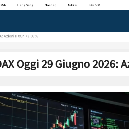
 Mib
Hang Seng
Nasdaq
Nikkei
S&P 500
: Azioni IFXGn +3,08%
X Oggi 29 Giugno 2026: Az