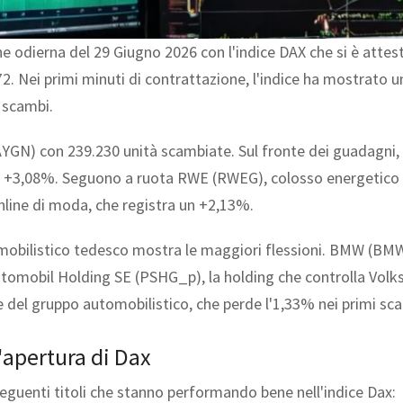
e odierna del 29 Giugno 2026 con l'indice DAX che si è attest
2. Nei primi minuti di contrattazione, l'indice ha mostrato un
 scambi.
AYGN) con 239.230 unità scambiate. Sul fronte dei guadagni, i 
n +3,08%. Seguono a ruota RWE (RWEG), colosso energetico 
line di moda, che registra un +2,13%.
tomobilistico tedesco mostra le maggiori flessioni. BMW (BMW
tomobil Holding SE (PSHG_p), la holding che controlla Volks
el gruppo automobilistico, che perde l'1,33% nei primi sc
'apertura di Dax
seguenti titoli che stanno performando bene nell'indice Dax: