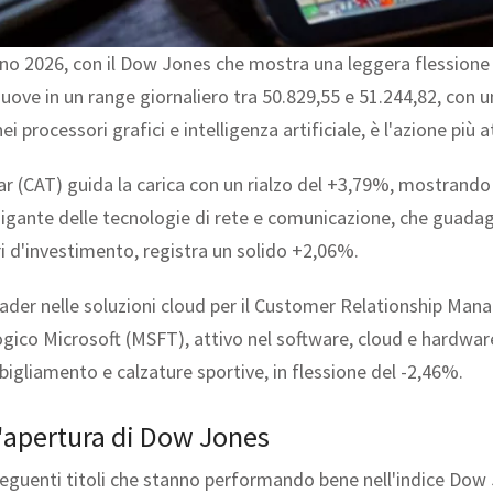
no 2026, con il Dow Jones che mostra una leggera flessione in
muove in un range giornaliero tra 50.829,55 e 51.244,82, con 
 processori grafici e intelligenza artificiale, è l'azione più 
illar (CAT) guida la carica con un rialzo del +3,79%, mostrand
 gigante delle tecnologie di rete e comunicazione, che guad
i d'investimento, registra un solido +2,06%.
ader nelle soluzioni cloud per il Customer Relationship Manag
ogico Microsoft (MSFT), attivo nel software, cloud e hardwar
bbigliamento e calzature sportive, in flessione del -2,46%.
l'apertura di Dow Jones
 seguenti titoli che stanno performando bene nell'indice Dow