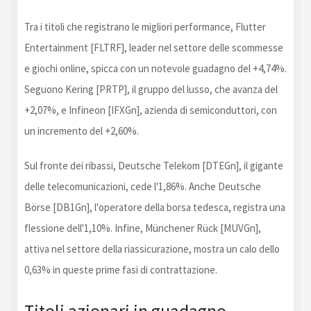
Tra i titoli che registrano le migliori performance, Flutter
Entertainment [FLTRF], leader nel settore delle scommesse
e giochi online, spicca con un notevole guadagno del +4,74%.
Seguono Kering [PRTP], il gruppo del lusso, che avanza del
+2,07%, e Infineon [IFXGn], azienda di semiconduttori, con
un incremento del +2,60%.
Sul fronte dei ribassi, Deutsche Telekom [DTEGn], il gigante
delle telecomunicazioni, cede l'1,86%. Anche Deutsche
Börse [DB1Gn], l'operatore della borsa tedesca, registra una
flessione dell'1,10%. Infine, Münchener Rück [MUVGn],
attiva nel settore della riassicurazione, mostra un calo dello
0,63% in queste prime fasi di contrattazione.
Titoli azionari in guadagno