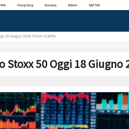
 Mib
Hang Seng
Nasdaq
Nikkei
S&P 500
ggi 18 Giugno 2026: IFXGn +3,84%
ro Stoxx 50 Oggi 18 Giugno