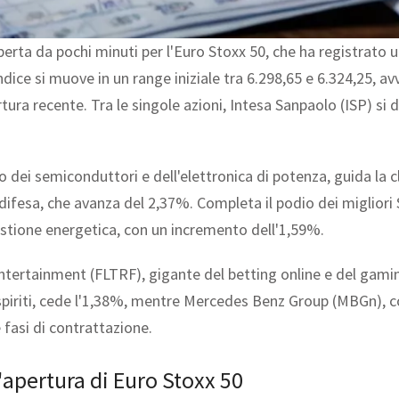
perta da pochi minuti per l'Euro Stoxx 50, che ha registrato 
ndice si muove in un range iniziale tra 6.298,65 e 6.324,25, av
rtura recente. Tra le singole azioni, Intesa Sanpaolo (ISP) si d
sso dei semiconduttori e dell'elettronica di potenza, guida la
 difesa, che avanza del 2,37%. Completa il podio dei migliori
estione energetica, con un incremento dell'1,59%.
Entertainment (FLTRF), gigante del betting online e del gamin
spiriti, cede l'1,38%, mentre Mercedes Benz Group (MBGn), cos
 fasi di contrattazione.
'apertura di Euro Stoxx 50