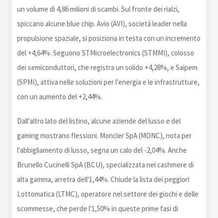
un volume di 4,86 milioni di scambi. Sul fronte dei rialzi,
spiccano alcune blue chip. Avio (AVI), società leader nella
propulsione spaziale, si posiziona in testa con un incremento
del +4,64%. Seguono STMicroelectronics (STMMI), colosso
dei semiconduttori, che registra un solido +4,28%, e Saipem
(SPMI), attiva nelle soluzioni per l'energia e le infrastrutture,
con un aumento del +2,44%.
Dall'altro lato del listino, alcune aziende del lusso e del
gaming mostrano flessioni. Moncler SpA (MONC), nota per
l'abbigliamento di lusso, segna un calo del -2,04%. Anche
Brunello Cucinelli SpA (BCU), specializzata nel cashmere di
alta gamma, arretra dell'1,44%. Chiude la lista dei peggiori
Lottomatica (LTMC), operatore nel settore dei giochi e delle
scommesse, che perde l'1,50% in queste prime fasi di