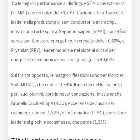
Tra le migliori performance si distingue STMicroelectronics
(STMMI) con un rialzo del +3,79%. L'azienda italo-francese,
leader nella produzione di semiconduttori e microchip,
mostra una forte spinta. Seguono Saipem (SPMI), società di
servizi per il settore energetico, in crescita dello +0,60%, e
Prysmian (PRY), leader mondiale nei sistemi di cavi per
energia e telecomunicazioni, che guadagna lo +0,67%.
Sul fronte opposto, le maggiori flessioni sono per Moncler
SpA (MONC), che cede il -3,34%. Il marchio del lusso, noto
per i suoi piumini, apre in netta contrazione. In calo anche
Brunello Cucinelli SpA (BCU), eccellenza del lusso nel
cashmere, con un -1,52%, e Lottomatica (LTMC), operatore
leader nei giochi e scommesse, che perde l'1,35%.