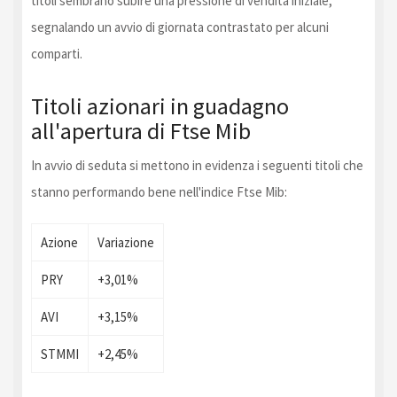
titoli sembrano subire una pressione di vendita iniziale,
segnalando un avvio di giornata contrastato per alcuni
comparti.
Titoli azionari in guadagno
all'apertura di Ftse Mib
In avvio di seduta si mettono in evidenza i seguenti titoli che
stanno performando bene nell'indice Ftse Mib:
Azione
Variazione
PRY
+3,01%
AVI
+3,15%
STMMI
+2,45%