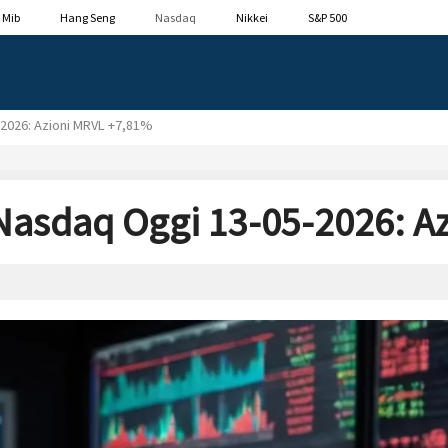
 Mib
Hang Seng
Nasdaq
Nikkei
S&P 500
2026: Azioni MRVL +7,81%
Nasdaq Oggi 13-05-2026: A