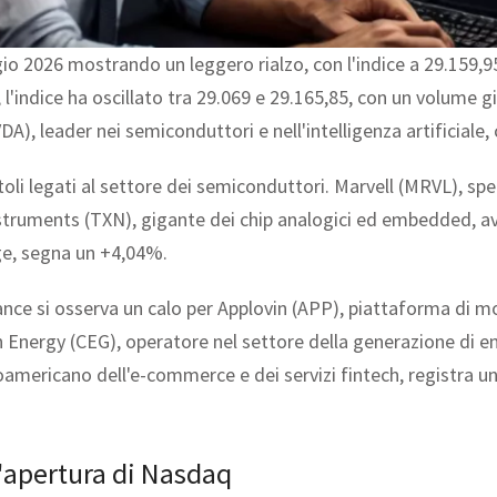
io 2026 mostrando un leggero rialzo, con l'indice a 29.159,9
 l'indice ha oscillato tra 29.069 e 29.165,85, con un volume gi
A), leader nei semiconduttori e nell'intelligenza artificiale,
itoli legati al settore dei semiconduttori. Marvell (MRVL), spec
nstruments (TXN), gigante dei chip analogici ed embedded, 
ge, segna un +4,04%.
ance si osserva un calo per Applovin (APP), piattaforma di m
 Energy (CEG), operatore nel settore della generazione di ener
americano dell'e-commerce e dei servizi fintech, registra un
l'apertura di Nasdaq