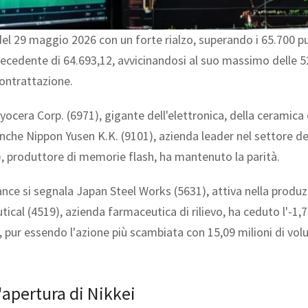
l 29 maggio 2026 con un forte rialzo, superando i 65.700 punt
 precedente di 64.693,12, avvicinandosi al suo massimo delle 
contrattazione.
Kyocera Corp. (6971), gigante dell'elettronica, della ceramica
e Nippon Yusen K.K. (9101), azienda leader nel settore dei t
), produttore di memorie flash, ha mantenuto la parità.
nce si segnala Japan Steel Works (5631), attiva nella produzi
ical (4519), azienda farmaceutica di rilievo, ha ceduto l'-1
, pur essendo l'azione più scambiata con 15,09 milioni di volu
'apertura di Nikkei