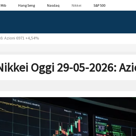
 Mib
Hang Seng
Nasdaq
Nikkei
S&P 500
6: Azioni 6971 +4,54%
ikkei Oggi 29-05-2026: Azi