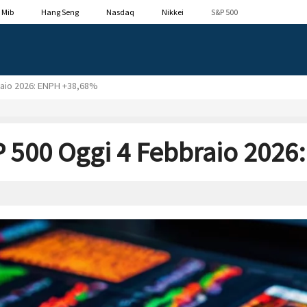
 Mib
Hang Seng
Nasdaq
Nikkei
S&P 500
raio 2026: ENPH +38,68%
P 500 Oggi 4 Febbraio 202