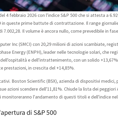
del 4 febbraio 2026 con l'indice S&P 500 che si attesta a 6.9
9 in queste prime battute di contrattazione. Il range giornali
i 7.002,28. Il volume è ancora nullo, come prevedibile in fase
Computer Inc (SMCI) con 20,29 milioni di azioni scambiate, reg
 Enphase Energy (ENPH), leader nelle tecnologie solari, che 
ll'ospitalità e dell'intrattenimento, con un solido +13,67%
te prestazioni, in crescita del +14,85%.
icativi. Boston Scientific (BSX), azienda di dispositivi medic
sue azioni scendere dell'11,81%. Chiude la lista dei peggior
 monitoreranno l'andamento di questi titoli e dell'indice nel
l'apertura di S&P 500