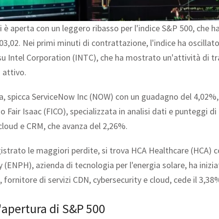
 è aperta con un leggero ribasso per l'indice S&P 500, che ha
03,02. Nei primi minuti di contrattazione, l'indice ha oscillato
 su Intel Corporation (INTC), che ha mostrato un'attività di tr
 attivo.
ata, spicca ServiceNow Inc (NOW) con un guadagno del 4,02%, 
 Fair Isaac (FICO), specializzata in analisi dati e punteggi d
 cloud e CRM, che avanza del 2,26%.
egistrato le maggiori perdite, si trova HCA Healthcare (HCA) c
 (ENPH), azienda di tecnologia per l'energia solare, ha inizia
ornitore di servizi CDN, cybersecurity e cloud, cede il 3,38
l'apertura di S&P 500