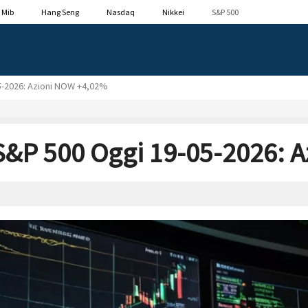
 Mib
Hang Seng
Nasdaq
Nikkei
S&P 500
5-2026: Azioni NOW +4,02%
S&P 500 Oggi 19-05-2026: 